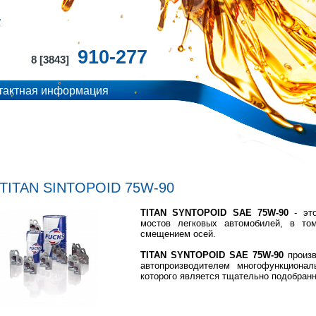
910-277
8 [3843]
тактная информация
TITAN SINTOPOID 75W-90
TITAN SYNTOPOID SAE 75W-90
- это
мостов легковых автомобилей, в то
смещением осей.
TITAN SYNTOPOID SAE 75W-90
произв
автопроизводителем многофункционал
которого является тщательно подобран