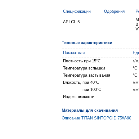
Спецификации
Одобрения
Р
M
API GL-5
V
Типовые характеристики
Показатели
Ед
Плотность при 15°С
г/м
Температура вспышки
°C
Температура застывания
°C
Вязкость, при 40°C
мм²
Вязкость,
при 100°C
мм²
Индекс вязкости
Материалы для скачивания
Описание TITAN SINTOPOID 75W-90