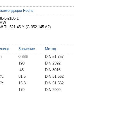
екомендации Fuchs
IL-L-2105 D
BMW
W TL 521 45-Y (G 052 145 A2)
иница
Значение
Метод
л
0,886
DIN 51 757
190
DIN 2592
-45
DIN 3016
/c
81,5
DIN 51 562
/c
15,3
DIN 51 562
179
DIN 2909