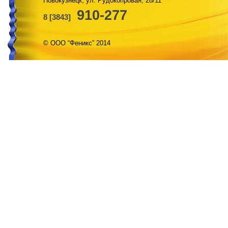
Новокузнецк, ул. Рудокопровая, 28/11
910-277
8 [3843]
© ООО “Феникс” 2014