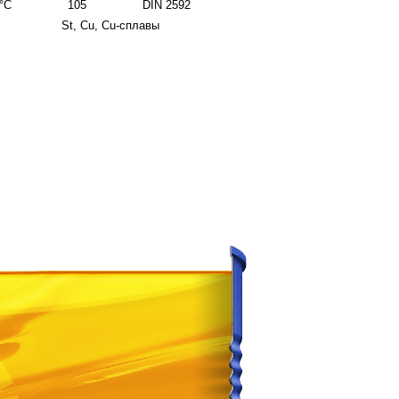
°
C
105
DIN
2592
St, Cu, Cu-сплавы