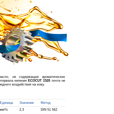
сло, не содержащее ароматических
интервала кипения
ECOCUT
1520
почти не
редного воздействия на кожу.
Единица
Значение
Метод
мм²/с
2,3
DIN 51 562