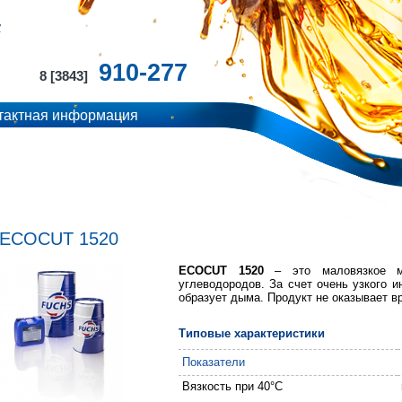
910-277
8 [3843]
тактная информация
ECOCUT 1520
ECOCUT
1520
– это маловязкое ма
углеводородов. За счет очень узкого 
образует дыма. Продукт не оказывает в
Типовые характеристики
Показатели
Вязкость при 40
°
C