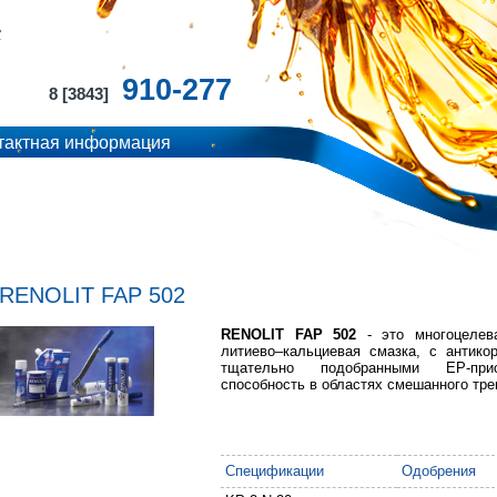
910-277
8 [3843]
тактная информация
RENOLIT FAP 502
RENOLIT FAP 502
- это многоцелев
литиево–кальциевая смазка, с антико
тщательно подобранными EP-при
способность в областях смешанного тре
Спецификации
Одобрения