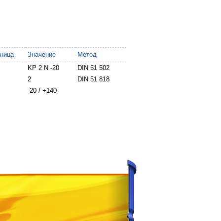
ница
Значение
Метод
KP 2 N -20
DIN 51 502
2
DIN 51 818
-20 / +140